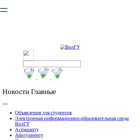
Ваш браузер устарел и не обеспечивает полноценную и
безопасную работу с сайтом. Пожалуйста
обновите браузер
,
чтобы улучшить взаимодействие с сайтом.
Новости Главные
Объявления для студентов
Электронная информационно-образовательная среда
ВолГУ
Аспиранту
Абитуриенту