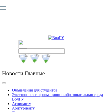
Ваш браузер устарел и не обеспечивает полноценную и
безопасную работу с сайтом. Пожалуйста
обновите браузер
,
чтобы улучшить взаимодействие с сайтом.
Новости Главные
Объявления для студентов
Электронная информационно-образовательная среда
ВолГУ
Аспиранту
Абитуриенту