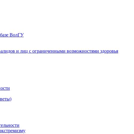
 базе ВолГУ
валидов и лиц с ограниченными возможностями здоровья
ности
оветы)
тельности
экстремизму