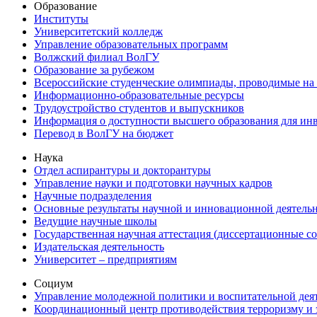
Образование
Институты
Университетский колледж
Управление образовательных программ
Волжский филиал ВолГУ
Образование за рубежом
Всероссийские студенческие олимпиады, проводимые на
Информационно-образовательные ресурсы
Трудоустройство студентов и выпускников
Информация о доступности высшего образования для ин
Перевод в ВолГУ на бюджет
Наука
Отдел аспирантуры и докторантуры
Управление науки и подготовки научных кадров
Научные подразделения
Основные результаты научной и инновационной деятель
Ведущие научные школы
Государственная научная аттестация (диссертационные с
Издательская деятельность
Университет – предприятиям
Социум
Управление молодежной политики и воспитательной дея
Координационный центр противодействия терроризму и 