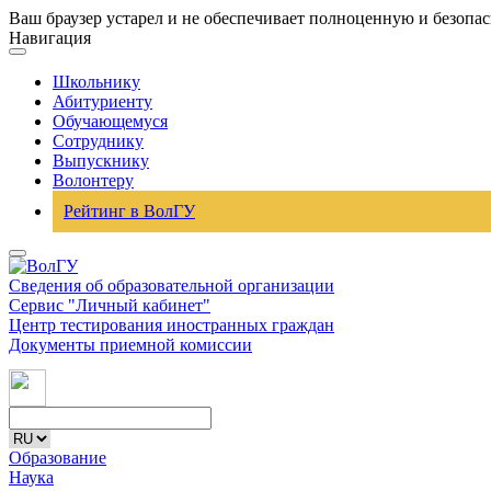
Ваш браузер устарел и не обеспечивает полноценную и безопа
Навигация
Школьнику
Абитуриенту
Обучающемуся
Сотруднику
Выпускнику
Волонтеру
Рейтинг в ВолГУ
Сведения об образовательной организации
Сервис "Личный кабинет"
Центр тестирования иностранных граждан
Документы приемной комиссии
Образование
Наука