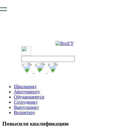
Ваш браузер устарел и не обеспечивает полноценную и
безопасную работу с сайтом. Пожалуйста
обновите браузер
,
чтобы улучшить взаимодействие с сайтом.
Школьнику
Абитуриенту
Обучающемуся
Сотруднику
Выпускнику
Волонтеру
Повысили квалификацию