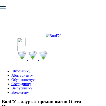
Ваш браузер устарел и не обеспечивает полноценную и
безопасную работу с сайтом. Пожалуйста
обновите браузер
,
чтобы улучшить взаимодействие с сайтом.
Школьнику
Абитуриенту
Обучающемуся
Сотруднику
Выпускнику
Волонтеру
ВолГУ – лауреат премии имени Олега