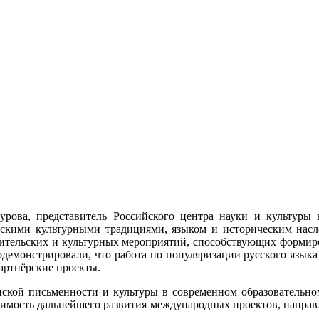
рова, представитель Российского центра науки и культуры в 
йскими культурными традициями, языком и историческим нас
тительских и культурных мероприятий, способствующих формиро
емонстрировали, что работа по популяризации русского языка 
артнёрские проекты.
нской письменности и культуры в современном образовательно
одимость дальнейшего развития международных проектов, напра