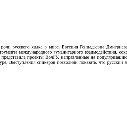
роли русского языка в мире. Евгения Геннадьевна Дмитриева,
нструмента международного гуманитарного взаимодействия, сох
т, представила проекты ВолГУ, направленные на популяризацию 
туре. Выступления спикеров позволили показать, что русский 