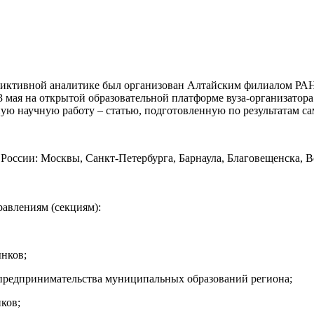
диктивной аналитике был организован Алтайским филиалом РАНХ
 3 мая на открытой образовательной платформе вуза-организатор
ю научную работу – статью, подготовленную по результатам са
в России: Москвы, Санкт-Петербурга, Барнаула, Благовещенска, 
авлениям (секциям):
ынков;
о предпринимательства муниципальных образований региона;
ков;