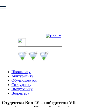
Ваш браузер устарел и не обеспечивает полноценную и
безопасную работу с сайтом. Пожалуйста
обновите браузер
,
чтобы улучшить взаимодействие с сайтом.
Школьнику
Абитуриенту
Обучающемуся
Сотруднику
Выпускнику
Волонтеру
Студентки ВолГУ – победители VII