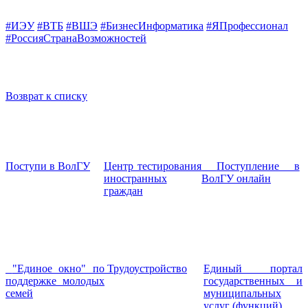
#ИЭУ
#ВТБ
#ВШЭ
#БизнесИнформатика
#ЯПрофессионал
#РоссияСтранаВозможностей
Возврат к списку
Поступи в ВолГУ
Центр тестирования
Поступление в
иностранных
ВолГУ онлайн
граждан
"Единое окно" по
Трудоустройство
Единый портал
поддержке молодых
государственных и
семей
муниципальных
услуг (функций)