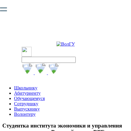
Ваш браузер устарел и не обеспечивает полноценную и
безопасную работу с сайтом. Пожалуйста
обновите браузер
,
чтобы улучшить взаимодействие с сайтом.
Школьнику
Абитуриенту
Обучающемуся
Сотруднику
Выпускнику
Волонтеру
Студентка института экономики и управления