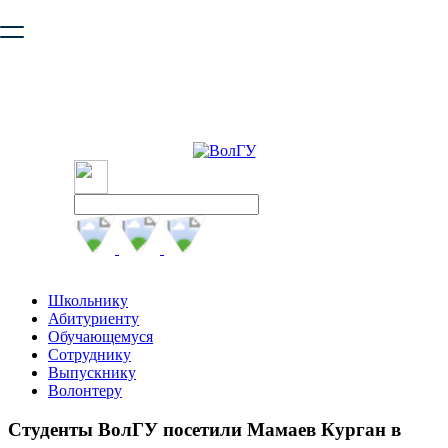
Ваш браузер устарел и не обеспечивает полноценную и
безопасную работу с сайтом. Пожалуйста
обновите браузер
,
чтобы улучшить взаимодействие с сайтом.
Школьнику
Абитуриенту
Обучающемуся
Сотруднику
Выпускнику
Волонтеру
Студенты ВолГУ посетили Мамаев Курган в