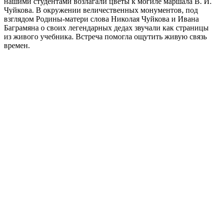
нашими студентами возлагали цветы к могиле маршала В. И.
Чуйкова. В окружении величественных монументов, под
взглядом Родины-матери слова Николая Чуйкова и Ивана
Баграмяна о своих легендарных дедах звучали как страницы
из живого учебника. Встреча помогла ощутить живую связь
времен.