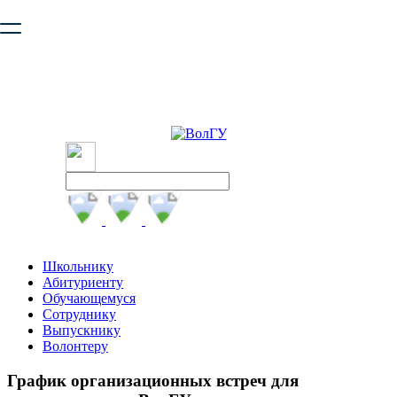
Ваш браузер устарел и не обеспечивает полноценную и
безопасную работу с сайтом. Пожалуйста
обновите браузер
,
чтобы улучшить взаимодействие с сайтом.
Школьнику
Абитуриенту
Обучающемуся
Сотруднику
Выпускнику
Волонтеру
График организационных встреч для