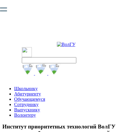
Ваш браузер устарел и не обеспечивает полноценную и
безопасную работу с сайтом. Пожалуйста
обновите браузер
,
чтобы улучшить взаимодействие с сайтом.
Школьнику
Абитуриенту
Обучающемуся
Сотруднику
Выпускнику
Волонтеру
Институт приоритетных технологий ВолГУ