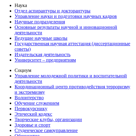
Наука
Отдел аспирантуры и докторантуры
Управление науки и подготовки научных кадров
Научные подразделения
Основные результаты научной и инновационной
деятельности
Ведущие научные школы
Государственная научная аттестация (диссертационные
советы)
Издательская деятельность
Университет – предприятиям
Социум
Управление молодежной политики и воспитательной
деятельности
Координационный центр противодействия терроризму
и экстремизму
Волонтерство
Обучение служением
Первокурснику
Этический кодекс
Творческие клубы, организации
Здоровье и спорт
Студенческое самоуправление
Общежитие