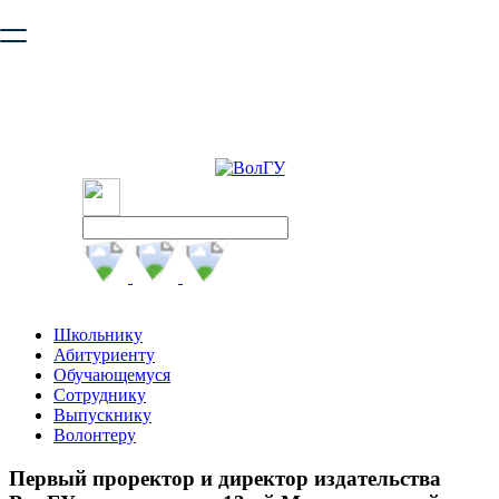
Ваш браузер устарел и не обеспечивает полноценную и
безопасную работу с сайтом. Пожалуйста
обновите браузер
,
чтобы улучшить взаимодействие с сайтом.
Школьнику
Абитуриенту
Обучающемуся
Сотруднику
Выпускнику
Волонтеру
Первый проректор и директор издательства