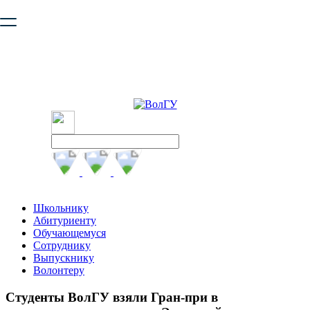
Ваш браузер устарел и не обеспечивает полноценную и
безопасную работу с сайтом. Пожалуйста
обновите браузер
,
чтобы улучшить взаимодействие с сайтом.
Школьнику
Абитуриенту
Обучающемуся
Сотруднику
Выпускнику
Волонтеру
Студенты ВолГУ взяли Гран-при в