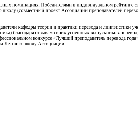
ных номинациях. Победителями в индивидуальном рейтинге ст
школу (совместный проект Ассоциации преподавателей перевод
даватели кафедры теории и практики перевода и лингвистики у
авника) благодаря отзывам своих успешных выпускников-перево
офессиональном конкурсе «Лучший преподаватель перевода года
» на Летнюю школу Ассоциации.