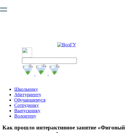
Ваш браузер устарел и не обеспечивает полноценную и
безопасную работу с сайтом. Пожалуйста
обновите браузер
,
чтобы улучшить взаимодействие с сайтом.
Школьнику
Абитуриенту
Обучающемуся
Сотруднику
Выпускнику
Волонтеру
Как прошло интерактивное занятие «Фиговый