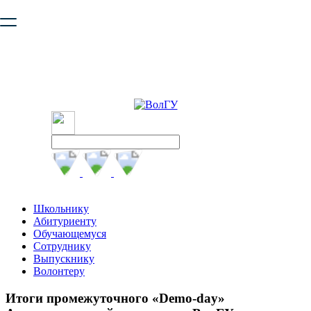
Ваш браузер устарел и не обеспечивает полноценную и
безопасную работу с сайтом. Пожалуйста
обновите браузер
,
чтобы улучшить взаимодействие с сайтом.
Школьнику
Абитуриенту
Обучающемуся
Сотруднику
Выпускнику
Волонтеру
Итоги промежуточного «Demo-day»