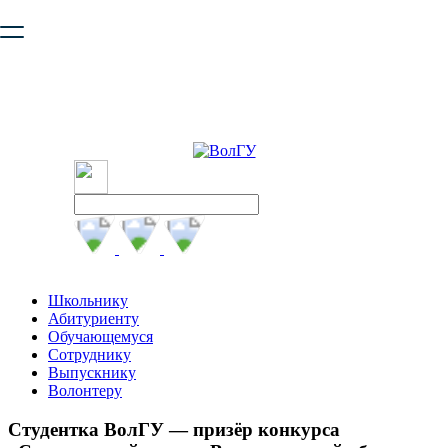
Ваш браузер устарел и не обеспечивает полноценную и
безопасную работу с сайтом. Пожалуйста
обновите браузер
,
чтобы улучшить взаимодействие с сайтом.
Школьнику
Абитуриенту
Обучающемуся
Сотруднику
Выпускнику
Волонтеру
Студентка ВолГУ — призёр конкурса