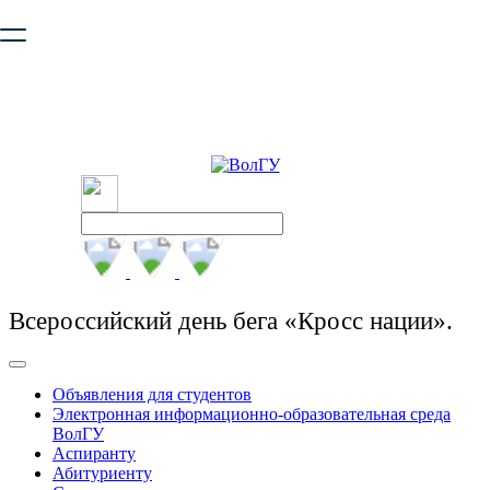
Ваш браузер устарел и не обеспечивает полноценную и
безопасную работу с сайтом. Пожалуйста
обновите браузер
,
чтобы улучшить взаимодействие с сайтом.
Всероссийский день бега «Кросс нации».
Объявления для студентов
Электронная информационно-образовательная среда
ВолГУ
Аспиранту
Абитуриенту