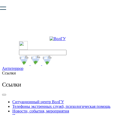
Ваш браузер устарел и не обеспечивает полноценную и
безопасную работу с сайтом. Пожалуйста
обновите браузер
,
чтобы улучшить взаимодействие с сайтом.
Антитеррор
Ссылки
Ссылки
Ситуационный центр ВолГУ
Телефоны экстренных служб, психологическая помощь
Новости, события, мероприятия