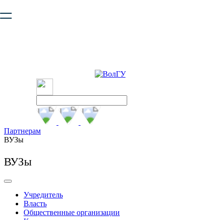
Ваш браузер устарел и не обеспечивает полноценную и
безопасную работу с сайтом. Пожалуйста
обновите браузер
,
чтобы улучшить взаимодействие с сайтом.
Партнерам
ВУЗы
ВУЗы
Учредитель
Власть
Общественные организации