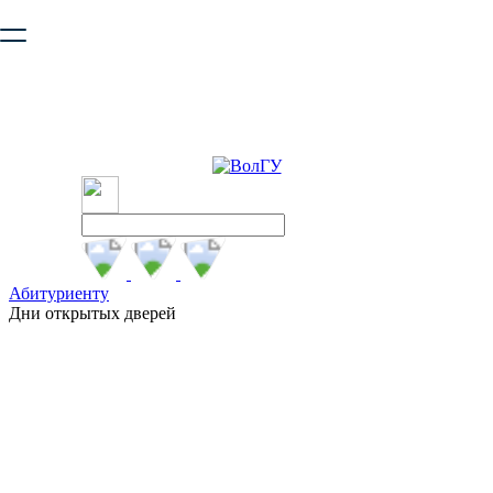
Ваш браузер устарел и не обеспечивает полноценную и
безопасную работу с сайтом. Пожалуйста
обновите браузер
,
чтобы улучшить взаимодействие с сайтом.
Абитуриенту
Дни открытых дверей
Дни открытых дверей
21 ноября, 28 ноября и 5 декабря