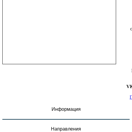
V
П
Информация
Направления