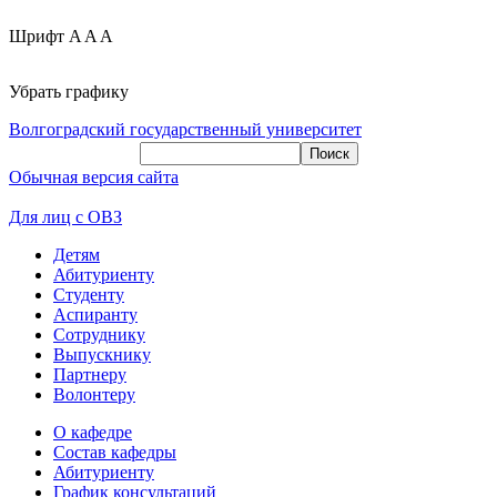
Шрифт
A
A
A
Убрать графику
Волгоградский государственный университет
Обычная версия сайта
Для лиц с ОВЗ
Детям
Абитуриенту
Студенту
Аспиранту
Сотруднику
Выпускнику
Партнеру
Волонтеру
О кафедре
Состав кафедры
Абитуриенту
График консультаций