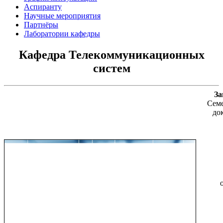
Аспиранту
Научные мероприятия
Партнёры
Лаборатории кафедры
Кафедра Телекоммуникационных
систем
За
Семе
до