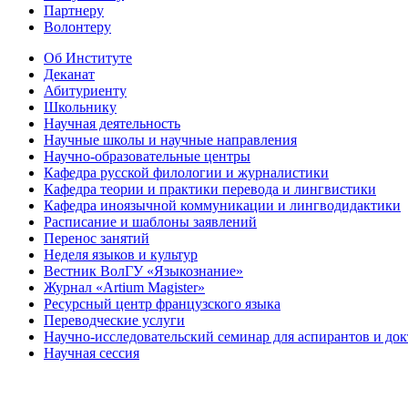
Партнеру
Волонтеру
Об Институте
Деканат
Абитуриенту
Школьнику
Научная деятельность
Научные школы и научные направления
Научно-образовательные центры
Кафедра русской филологии и журналистики
Кафедра теории и практики перевода и лингвистики
Кафедра иноязычной коммуникации и лингводидактики
Расписание и шаблоны заявлений
Перенос занятий
Неделя языков и культур
Вестник ВолГУ «Языкознание»
Журнал «Artium Magister»
Ресурсный центр французского языка
Переводческие услуги
Научно-исследовательский семинар для аспирантов и до
Научная сессия