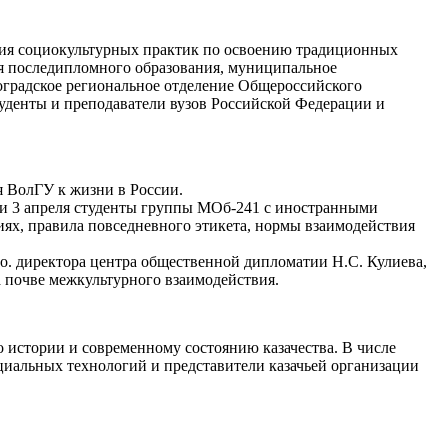
ация социокультурных практик по освоению традиционных
ия последипломного образования, муниципальное
оградское региональное отделение Общероссийского
туденты и преподаватели вузов Российской Федерации и
я ВолГУ к жизни в России.
ли 3 апреля студенты группы МОб-241 с иностранными
иях, правила повседневного этикета, нормы взаимодействия
. директора центра общественной дипломатии Н.С. Кулиева,
 почве межкультурного взаимодействия.
о истории и современному состоянию казачества. В числе
иальных технологий и представители казачьей организации