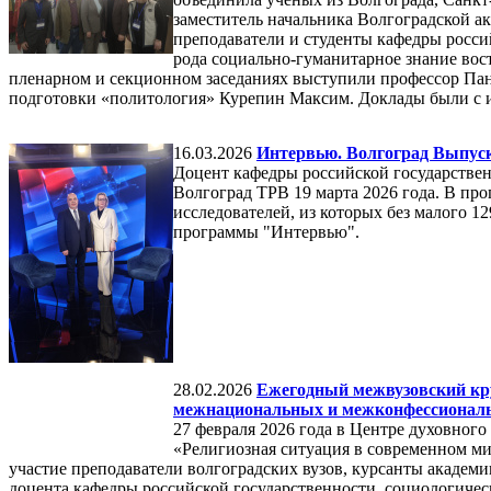
заместитель начальника Волгоградской 
преподаватели и студенты кафедры росси
рода социально-гуманитарное знание вос
пленарном и секционном заседаниях выступили профессор Панк
подготовки «политология» Курепин Максим. Доклады были с и
16.03.2026
Интервью. Волгоград Выпуск
Доцент кафедры российской государстве
Волгоград ТРВ 19 марта 2026 года. В про
исследователей, из которых без малого 1
программы "Интервью".
28.02.2026
Ежегодный межвузовский кру
межнациональных и межконфессионал
27 февраля 2026 года в Центре духовног
«Религиозная ситуация в современном м
участие преподаватели волгоградских вузов, курсанты акаде
доцента кафедры российской государственности, социологичес