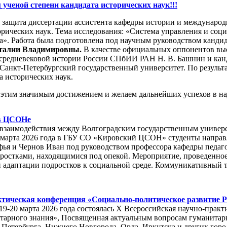
ученой степени кандидата исторических наук!!!
ая защита диссертации ассистента кафедры истории и междунар
орических наук. Тема исследования: «Система управления и соц
ка». Работа была подготовлена под научным руководством кандид
талии Владимировны.
В качестве официальных оппонентов выс
 средневековой истории России СПбИИ РАН Н. В. Башнин и кан
нкт-Петербургский государственный университет. По результа
а исторических наук.
 этим значимым достижением и желаем дальнейших успехов в на
в ЦСОНе
взаимодействия между Волгоградским государственным универс
4 марта 2026 года в ГБУ СО «Кировский ЦСОН» студенты направ
я и Чернов Иван под руководством профессора кафедры педаго
остками, находящимися под опекой. Мероприятие, проведенное 
 адаптации подростков к социальной среде. Коммуникативный т
ктическая конференция «Социально-политическое развитие Р
-20 марта 2026 года состоялась Х Всероссийская научно-практ
итарного знания», Посвященная актуальным вопросам гуманитар
-Петербурга, Нижнего Новгорода, Орла, Иркутска и других гор