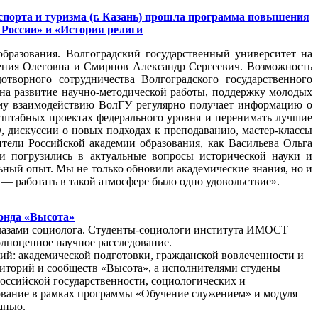
спорта и туризма (г. Казань) прошла программа повышения
России» и «История религи
бразования. Волгоградский государственный университет на
ния Олеговна и Смирнов Александр Сергеевич. Возможность
отворного сотрудничества Волгоградского государственного
 на развитие научно‑методической работы, поддержку молодых
тому взаимодействию ВолГУ регулярно получает информацию о
сштабных проектах федерального уровня и перенимать лучшие
, дискуссии о новых подходах к преподаванию, мастер‑классы
тели Российской академии образования, как Васильева Ольга
 погрузились в актуальные вопросы исторической науки и
ьный опыт. Мы не только обновили академические знания, но и
 — работать в такой атмосфере было одно удовольствие».
фонда «Высота»
 глазами социолога. Студенты-социологи института ИМОСТ
олноценное научное расследование.
ий: академической подготовки, гражданской вовлеченности и
рриторий и сообществ «Высота», а исполнителями студены
российской государственности, социологических и
ование в рамках программы «Обучение служением» и модуля
анью.