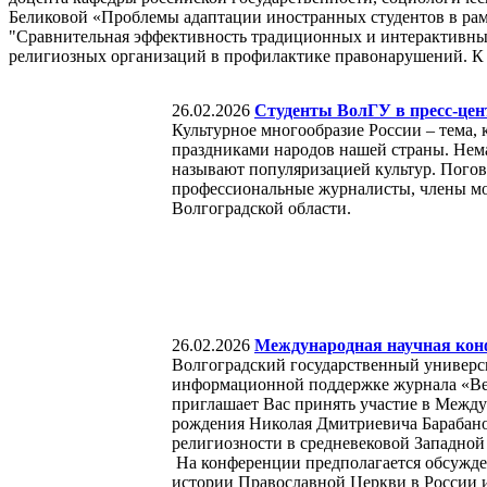
Беликовой «Проблемы адаптации иностранных студентов в ра
"Сравнительная эффективность традиционных и интерактивных
религиозных организаций в профилактике правонарушений. К 
26.02.2026
Студенты ВолГУ в пресс-це
Культурное многообразие России – тема, 
праздниками народов нашей страны. Нема
называют популяризацией культур. Пого
профессиональные журналисты, члены м
Волгоградской области.
26.02.2026
Международная научная конф
Волгоградский государственный универс
информационной поддержке журнала «Вес
приглашает Вас принять участие в Между
рождения Николая Дмитриевича Барабано
религиозности в средневековой Западной
На конференции предполагается обсужде
истории Православной Церкви в России и