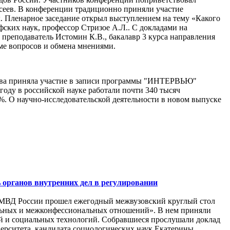
сеев. В конференции традиционно приняли участие
. Пленарное заседание открыл выступлением на тему «Какого
ских наук, профессор Стризое А.Л.. С докладами на
преподаватель Истомин К.В., бакалавр 3 курса направления
ме вопросов и обмена мнениями.
кова приняла участие в записи программы "ИНТЕРВЬЮ"
году в российской науке работали почти 340 тысяч
 %. О научно-исследовательской деятельности в новом выпуске
 органов внутренних дел в регулировании
ии МВД России прошел ежегодный межвузовский круглый стол
альных и межконфессиональных отношений». В нем приняли
ий и социальных технологий. Собравшиеся прослушали доклад
верситета, кандидата социологических наук Екатерины