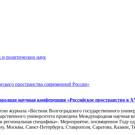
х и политических наук
ского пространства современной России»
родная научная конференция «Российское пространство в XV
егии журнала «Вестник Волгоградского государственного униве
дарственного университета проведена Международная научная к
и региональная специфика». Мероприятие, посвященное Году ед
ну, Москвы, Санкт-Петербурга, Ставрополя, Саратова, Казани, Т