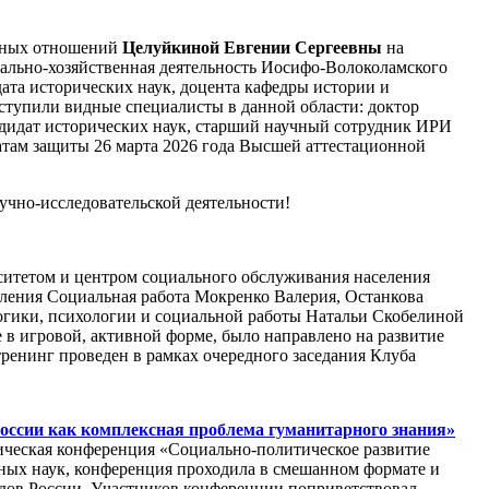
одных отношений
Целуйкиной Евгении Сергеевны
на
иально-хозяйственная деятельность Иосифо-Волоколамского
ата исторических наук, доцента кафедры истории и
тупили видные специалисты в данной области: доктор
дидат исторических наук, старший научный сотрудник ИРИ
там защиты 26 марта 2026 года Высшей аттестационной
учно-исследовательской деятельности!
итетом и центром социального обслуживания населения
ления Социальная работа Мокренко Валерия, Останкова
гики, психологии и социальной работы Натальи Скобелиной
в игровой, активной форме, было направлено на развитие
ренинг проведен в рамках очередного заседания Клуба
оссии как комплексная проблема гуманитарного знания»
ическая конференция «Социально-политическое развитие
ных наук, конференция проходила в смешанном формате и
одов России. Участников конференции поприветствовал