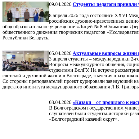
09.04.2026
Студенты-педагоги приняли 
8 апреля 2026 года состоялись XXVI Меж
российских духовно-нравственных ценнос
общеобразовательное учреждение «Лицей № 8 «Олимпия» Дзерж
общественного движения творческих педагогов «Исследователь
Республики Беларусь.
05.04.2026
Актуальные вопросы жизни в
3 апреля студенты – международники 2-г
Вопросы межкультурного общения, социо
студентами ВолГУ. На встрече рассматри
светской и духовной жизни в Волгограде, значения праздников
Со стороны преподавателей проект курировали заведующий ка
директор института международного образования Л.В. Григорь
03.04.2026
«Казаки – от прошлого к на
В Волгоградском государственном универс
слушателей были студенты-историки раз
«Волгоградский казачий округ».