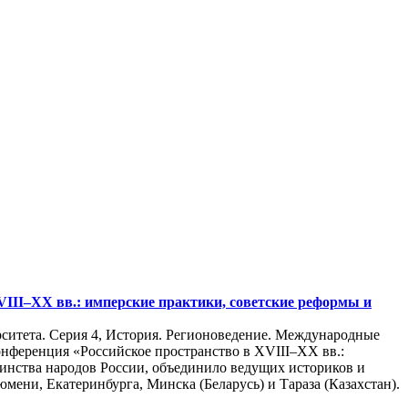
III–XX вв.: имперские практики, советские реформы и
рситета. Серия 4, История. Регионоведение. Международные
онференция «Российское пространство в XVIII–XX вв.:
инства народов России, объединило ведущих историков и
юмени, Екатеринбурга, Минска (Беларусь) и Тараза (Казахстан).