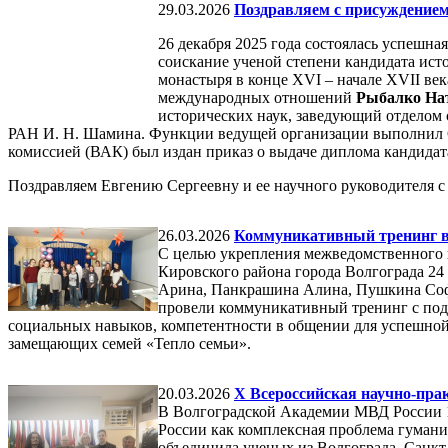
29.03.2026
Поздравляем с присуждением 
26 декабря 2025 года состоялась успешн
соискание ученой степени кандидата ист
монастыря в конце XVI – начале XVII ве
международных отношений
Рыбалко На
исторических наук, заведующий отделом
РАН И. Н. Шамина. Функции ведущей организации выполнил Са
комиссией (ВАК) был издан приказ о выдаче диплома кандидат
Поздравляем Евгению Сергеевну и ее научного руководителя с
26.03.2026
Коммуникативный тренинг 
С целью укрепления межведомственного 
Кировского района города Волгограда 2
Арина, Панкрашина Алина, Пушкина Софь
провели коммуникативный тренинг с подр
социальных навыков, компетентности в общении для успешной
замещающих семей «Тепло семьи».
20.03.2026
Х Всероссийская научно-пра
В Волгоградской Академии МВД России 19
России как комплексная проблема гуман
объединила ученых из Волгограда, Санкт