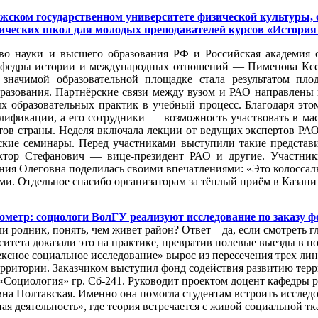
лжском государственном университете физической культуры, 
ических школ для молодых преподавателей курсов «История 
о науки и высшего образования РФ и Российская академия о
кафедры истории и международных отношений — Пименова Ксе
значимой образовательной площадке стала результатом плод
бразования. Партнёрские связи между вузом и РАО направлены
ых образовательных практик в учебный процесс. Благодаря э
ификации, а его сотрудники — возможность участвовать в ма
тов страны. Неделя включала лекции от ведущих экспертов РАО
кие семинары. Перед участниками выступили такие представи
ор Стефанович — вице‑президент РАО и другие. Участники
ния Олеговна поделилась своими впечатлениями: «Это колоссал
ми. Отдельное спасибо организаторам за тёплый приём в Казани
ометр: социологи ВолГУ реализуют исследование по заказу 
и родник, понять, чем живет район? Ответ – да, если смотреть
итета доказали это на практике, превратив полевые выезды в п
ксное социальное исследование» вырос из пересечения трех лин
 территории. Заказчиком выступил фонд содействия развитию те
 «Социология» гр. Сб-241. Руководит проектом доцент кафедры 
на Полтавская. Именно она помогла студентам встроить исслед
я деятельность», где теория встречается с живой социальной тк