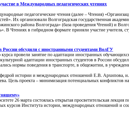
участие в Международных педагогических чтениях
дународные педагогические чтения (далее – Чтения) «Организ
тей». Их организовали Волгоградская государственная академ
инского района Волгограда» (база проведения Чтений) и Волг
». В Чтениях в гибридном формате приняли участие учителя, с
 России обсудили с иностранными студентами ВолГУ
о курса провели занятие по адаптации иностранных обучающихс
культурной адаптации иностранных студентов в России обсуди
вались нормы поведения в транспорте, в общежитии, в учрежден
.
федрой истории и международных отношений Е.В. Архипова, и.о
ева. Цель проекта – минимизация потенциальных конфликтов на
стоящему»
итете 26 марта состоялась открытая просветительская лекция п
ных курсов Института истории, международных отношений и соц