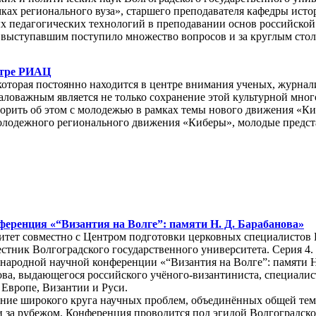
мках регионального вуза», старшего преподавателя кафедры и
 педагогических технологий в преподавании основ российской
выступавшим поступило множество вопросов и за круглым столо
нтре РИАЦ
которая постоянно находится в центре внимания ученых, журнали
ловажным является не только сохранение этой культурной многол
ворить об этом с молодежью в рамках темы нового движения «К
олодежного регионального движения «Киберы», молодые предст
еренция «“Византия на Волге”: памяти Н. Д. Барабанова»
итет совместно с Центром подготовки церковных специалистов
тник Волгоградского государственного университета. Серия 4
народной научной конференции «“Византия на Волге”: памяти Н
ва, выдающегося российского учёного-византиниста, специалис
 Европе, Византии и Руси.
ние широкого круга научных проблем, объединённых общей тема
 за рубежом. Конференция проводится под эгидой Волгоградског