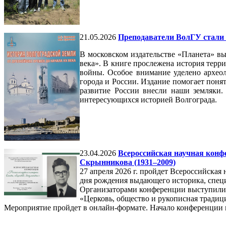
21.05.2026
Преподаватели ВолГУ стали 
В московском издательстве «Планета» в
века». В книге прослежена история терри
войны. Особое внимание уделено архе
города и России. Издание помогает поня
развитие России внесли наши земляки. 
интересующихся историей Волгограда.
23.04.2026
Всероссийская научная конфе
Скрынникова (1931–2009)
27 апреля 2026 г. пройдет Всероссийская
дня рождения выдающего историка, спец
Организаторами конференции выступили 
«Церковь, общество и рукописная традиция
Мероприятие пройдет в онлайн-формате. Начало конференции в 