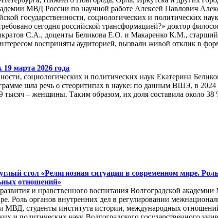
академии МВД России по научной работе Алексей Павлович Алек
йской государственности, социологических и политических наук
требовано сегодня российской трансформацией?» доктор философ
ратов С.А., доценты Беликова Е.О. и Макаренко К.М., старший 
нтересом восприняты аудиторией, вызвали живой отклик в фор
 19 марта 2026 года
нности, социологических и политических наук Екатерина Бели
грамме шла речь о стеоритипах в науке: по данным ВШЭ, в 2024 
29 тысяч – женщины. Таким образом, их доля составила около 38
глый стол «Религиозная ситуация в современном мире. Роль
ьных отношений»
о развития и нравственного воспитания Волгоградской академ
ире. Роль органов внутренних дел в регулировании межнацион
мии МВД, студенты института истории, международных отношен
ких и политических наук Волгоградского государственного уни