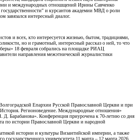
стории и международных отношщений Ирины Савченко
 государственности" и курсантов академии МВД о роли
м завязался интересный диалог.
стов и всех, кто интересуется жизнью, бытом, традициями,
икости, но и грамотный, интересный рассказ о ней, то что
иберы» 18 февраля собрались на площадке РИАЦ
авители направления межэтнической журналистики
 Волгоградской Eпархии Русской Православной Церкви и при
. История. Регионоведение. Международные отношения»
. Д. Барабанова». Конференция приурочена к 70-летию со дня
та по истории Православной Церкви и народной
тикой истории и культуры Византийской империи, а также
о государственного университета 11 марта – 12 марта 2026