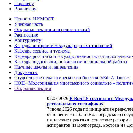
Партнеру
Волонтеру
Новости ИИМОСТ
Учебная часть
Открытые лекции и перенос занятий
Расписание
Абитуриенту
Кафедра истории и международных отношений
Кафедра сервиса и туризма
Кафедра российской государственности, социологически
Кафедра педагогики, психологии и социальной работы
Научные школы и направления
Документы
Студенческое педагогическое сообщество «EduAlliance»
НОЦ «Модернизация многомерного социально – политиче
Открытые лекции
02.07.2026
В ВолГУ состоялась Междуна
региональная специфика»
7 июля 2026 года по инициативе редколл
отношения» на базе Волгоградского госу
имперские практики, советские реформы 
аспирантов из Волгограда, Ростова-на-До