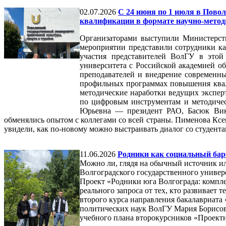
02.07.2026
С 24 июня по 1 июля в Пово
квалификации в формате научно‑метод
Организаторами выступили Министерств
мероприятии представили сотрудники 
участия представителей ВолГУ в этой 
университета с Российской академией о
преподавателей и внедрение современн
профильных программах повышения квал
методические наработки ведущих экспер
по цифровым инструментам и методичес
Юрьевна — президент РАО, Басюк Викт
обменялись опытом с коллегами со всей страны. Пименова Ксе
увидели, как по‑новому можно выстраивать диалог со студента
11.06.2026
Родники как социальный бар
Можно ли, глядя на обычный источник ил
Волгоградского государственного универс
Проект «Родники юга Волгограда: компле
реального запроса от тех, кто развивает
второго курса направления бакалавриата
политических наук ВолГУ Мария Борисов
учебного плана второкурсников «Проектна