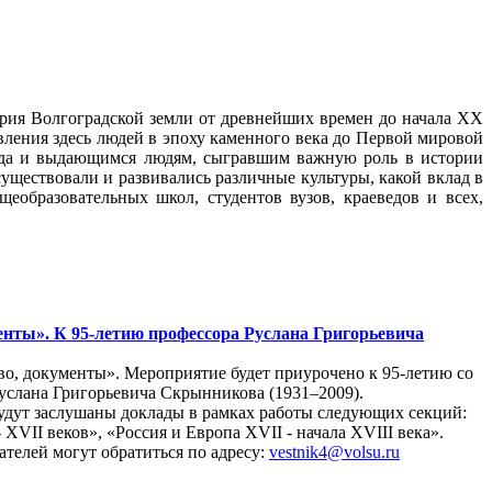
рия Волгоградской земли от древнейших времен до начала ХХ
явления здесь людей в эпоху каменного века до Первой мировой
ода и выдающимся людям, сыгравшим важную роль в истории
существовали и развивались различные культуры, какой вклад в
еобразовательных школ, студентов вузов, краеведов и всех,
енты». К 95-летию профессора Руслана Григорьевича
тво, документы». Мероприятие будет приурочено к 95-летию со
услана Григорьевича Скрынникова (1931–2009).
дут заслушаны доклады в рамках работы следующих секций:
XVII веков», «Россия и Европа XVII - начала XVIII века».
телей могут обратиться по адресу:
vestnik4@volsu.ru