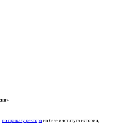
сии»
.
по приказу ректора
на базе института истории,