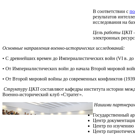
В соответствии с
по
результатов интелл
исследования на ба
Цель работы ЦКП
–
электронных ресурс
Основные направления военно-исторических исследований:
• С древнейших времен до Империалистических войн (VI в. до н
• От Империалистических войн до начала Второй мировой войны
• От Второй мировой войны до современных конфликтов (1939 
Структуру ЦКП
составляют кафедры института истории межд
Военно-исторический клуб «Стратег».
Нашими партнерам
Государственный ар
Центр документаци
Центр по изучению
Центр патриотическ