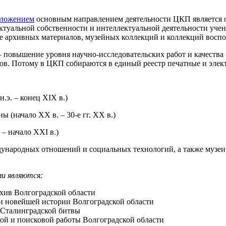
ложением
основным направлением деятельности ЦКП является о
ектуальной собственности и интеллектуальной деятельности уч
зе архивных материалов, музейных коллекций и коллекций восп
 повышение уровня научно-исследовательских работ и качеств
ов. Потому в ЦКП собираются в единый реестр печатные и элек
.э. – конец XIX в.)
 (начало XX в. – 30-е гг. XX в.)
– начало XXI в.)
ународных отношений и социальных технологий, а также музеи
и являются:
хив Волгоградской области
и новейшей истории Волгоградской области
 Сталинградской битвы
ой и поисковой работы Волгоградской области