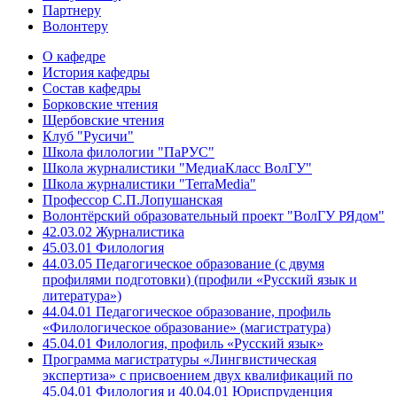
Партнеру
Волонтеру
О кафедре
История кафедры
Состав кафедры
Борковские чтения
Щербовские чтения
Клуб "Русичи"
Школа филологии "ПаРУС"
Школа журналистики "МедиаКласс ВолГУ"
Школа журналистики "TerraMedia"
Профессор С.П.Лопушанская
Волонтёрский образовательный проект "ВолГУ РЯдом"
42.03.02 Журналистика
45.03.01 Филология
44.03.05 Педагогическое образование (с двумя
профилями подготовки) (профили «Русский язык и
литература»)
44.04.01 Педагогическое образование, профиль
«Филологическое образование» (магистратура)
45.04.01 Филология, профиль «Русский язык»
Программа магистратуры «Лингвистическая
экспертиза» с присвоением двух квалификаций по
45.04.01 Филология и 40.04.01 Юриспруденция