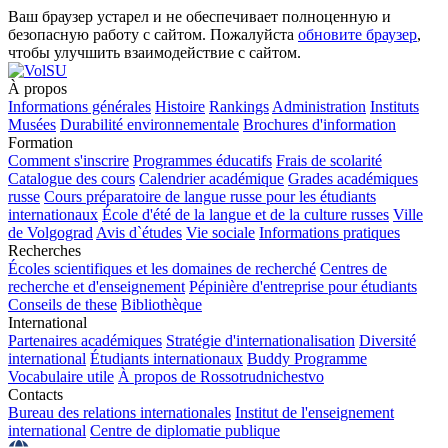
Ваш браузер устарел и не обеспечивает полноценную и
безопасную работу с сайтом. Пожалуйста
обновите браузер
,
чтобы улучшить взаимодействие с сайтом.
À propos
Informations générales
Histoire
Rankings
Administration
Instituts
Musées
Durabilité environnementale
Brochures d'information
Formation
Comment s'inscrire
Programmes éducatifs
Frais de scolarité
Catalogue des cours
Calendrier académique
Grades académiques
russe
Cours préparatoire de langue russe pour les étudiants
internationaux
École d'été de la langue et de la culture russes
Ville
de Volgograd
Avis d`études
Vie sociale
Informations pratiques
Recherches
Écoles scientifiques et les domaines de recherché
Centres de
recherche et d'enseignement
Pépinière d'entreprise pour étudiants
Conseils de these
Bibliothèque
International
Partenaires académiques
Stratégie d'internationalisation
Diversité
international
Étudiants internationaux
Buddy Programme
Vocabulaire utile
À propos de Rossotrudnichestvo
Contacts
Bureau des relations internationales
Institut de l'enseignement
international
Centre de diplomatie publique