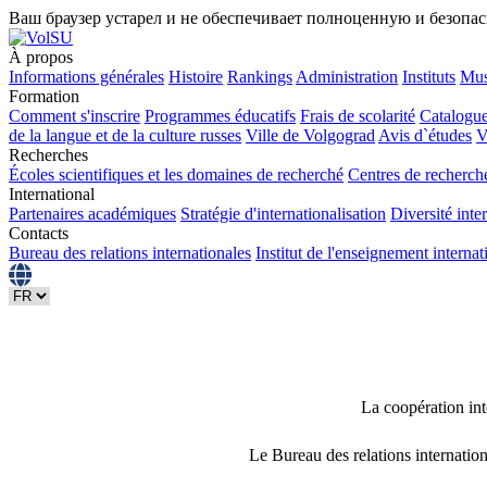
Ваш браузер устарел и не обеспечивает полноценную и безопа
À propos
Informations générales
Histoire
Rankings
Administration
Instituts
Mus
Formation
Comment s'inscrire
Programmes éducatifs
Frais de scolarité
Catalogue
de la langue et de la culture russes
Ville de Volgograd
Avis d`études
V
Recherches
Écoles scientifiques et les domaines de recherché
Centres de recherch
International
Partenaires académiques
Stratégie d'internationalisation
Diversité inte
Contacts
Bureau des relations internationales
Institut de l'enseignement internat
La coopération in
Le Bureau des relations internationa