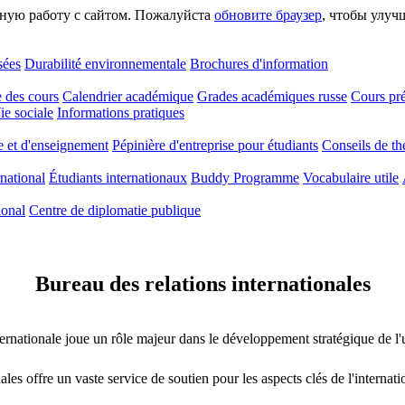
сную работу с сайтом. Пожалуйста
обновите браузер
, чтобы улуч
ées
Durabilité environnementale
Brochures d'information
 des cours
Calendrier académique
Grades académiques russe
Cours pré
ie sociale
Informations pratiques
e et d'enseignement
Pépinière d'entreprise pour étudiants
Conseils de th
rnational
Étudiants internationaux
Buddy Programme
Vocabulaire utile
ional
Centre de diplomatie publique
Bureau des relations internationales
ternationale joue un rôle majeur dans le développement stratégique
les offre un vaste service de soutien pour les aspects clés de l'internat