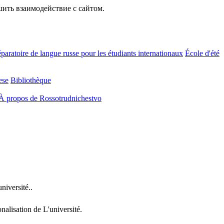
шить взаимодействие с сайтом.
paratoire de langue russe pour les étudiants internationaux
École d'été
ese
Bibliothèque
À propos de Rossotrudnichestvo
 de l'université..
ionalisation de L'université.