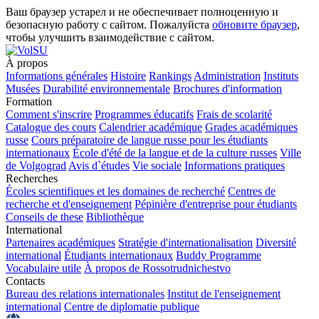
Ваш браузер устарел и не обеспечивает полноценную и
безопасную работу с сайтом. Пожалуйста
обновите браузер
,
чтобы улучшить взаимодействие с сайтом.
À propos
Informations générales
Histoire
Rankings
Administration
Instituts
Musées
Durabilité environnementale
Brochures d'information
Formation
Comment s'inscrire
Programmes éducatifs
Frais de scolarité
Catalogue des cours
Calendrier académique
Grades académiques
russe
Cours préparatoire de langue russe pour les étudiants
internationaux
École d'été de la langue et de la culture russes
Ville
de Volgograd
Avis d`études
Vie sociale
Informations pratiques
Recherches
Écoles scientifiques et les domaines de recherché
Centres de
recherche et d'enseignement
Pépinière d'entreprise pour étudiants
Conseils de these
Bibliothèque
International
Partenaires académiques
Stratégie d'internationalisation
Diversité
international
Étudiants internationaux
Buddy Programme
Vocabulaire utile
À propos de Rossotrudnichestvo
Contacts
Bureau des relations internationales
Institut de l'enseignement
international
Centre de diplomatie publique