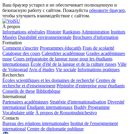
Ваш браузер устарел и не обеспечивает полноценную и
безопасную работу с сайтом. Пожалуйста
обновите браузер
,
чтобы улучшить взаимодействие с сайтом.
À propos
Informations générales
Histoire
Rankings
Administration
Instituts
Musées
Durabilité environnementale
Brochures d'information
Formation
Comment s'inscrire
Programmes éducatifs
Frais de scolarité
Catalogue des cours
Calendrier académique
Grades académiques
russe
Cours préparatoire de langue russe pour les étudiants
internationaux
École d'été de la langue et de la culture russes
Ville
de Volgograd
Avis d`études
Vie sociale
Informations pratiques
Recherches
Écoles scientifiques et les domaines de recherché
Centres de
recherche et d'enseignement
Pépinière d'entreprise pour étudiants
Conseils de these
Bibliothèque
International
Partenaires académiques
Stratégie d'internationalisation
Diversité
international
Étudiants internationaux
Buddy Programme
Vocabulaire utile
À propos de Rossotrudnichestvo
Contacts
Bureau des relations internationales
Institut de l'enseignement
international
Centre de diplomatie publique