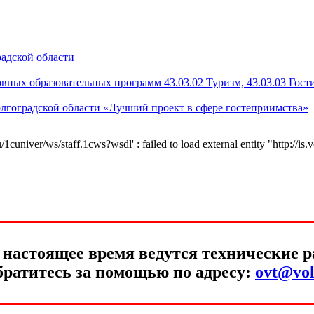
радской области
ых образовательных программ 43.03.02 Туризм, 43.03.03 Гости
лгоградской области «Лучший проект в сфере гостеприимства»
niver/ws/staff.1cws?wsdl' : failed to load external entity "http://is.
настоящее время ведутся технические ра
братитесь за помощью по адресу:
ovt@vol