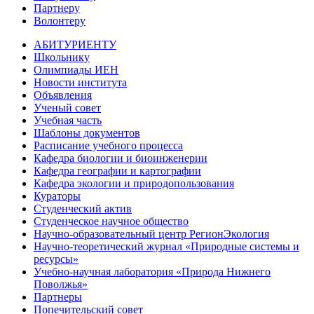
Партнеру
Волонтеру
АБИТУРИЕНТУ
Школьнику
Олимпиады ИЕН
Новости института
Объявления
Ученый совет
Учебная часть
Шаблоны документов
Расписание учебного процесса
Кафедра биологии и биоинженерии
Кафедра географии и картографии
Кафедра экологии и природопользования
Кураторы
Студенческий актив
Студенческое научное общество
Научно-образовательный центр РегионЭкология
Научно-теоретический журнал «Природные системы и
ресурсы»
Учебно-научная лаборатория «Природа Нижнего
Поволжья»
Партнеры
Попечительский совет