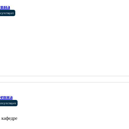
евна
тсутствует
еевна
отсутствует
 кафедре