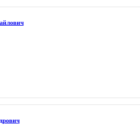
айлович
дрович