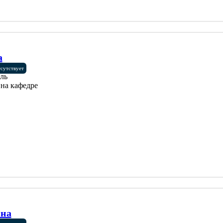
а
тсутствует
ль
на кафедре
вна