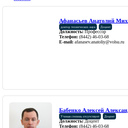
Афанасьев Анатолий Мих
доктор технических наук
Доцент
Должность:
Профессор
Телефон:
(8442) 46-03-68
E-mail:
afanasev.anatoliy@volsu.ru
Бабенко Алексей Алексан
Ученая степень отсутствует
Доцент
Должность:
Доцент
Телефон:
(8442) 46-03-68