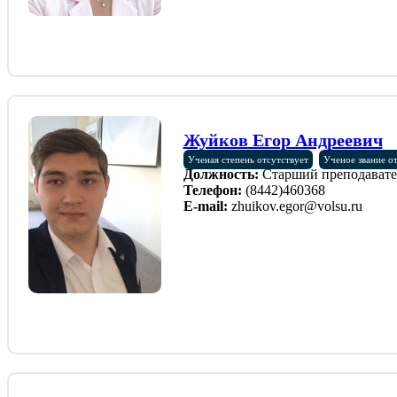
Жуйков Егор Андреевич
Ученая степень отсутствует
Ученое звание о
Должность:
Старший преподавате
Телефон:
(8442)460368
E-mail:
zhuikov.egor@volsu.ru