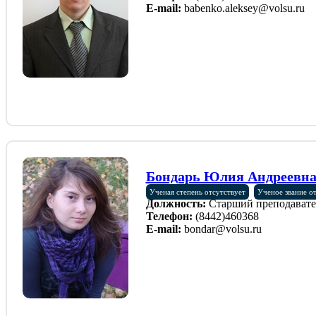
E-mail:
babenko.aleksey@volsu.ru
Бондарь Юлия Андреевн
Ученая степень отсутствует
Ученое звание о
Должность:
Старший преподавате
Телефон:
(8442)460368
E-mail:
bondar@volsu.ru