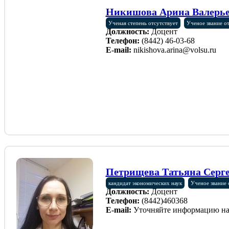
Никишова Арина Валерь
Ученая степень отсутствует
Ученое звание о
Должность:
Доцент
Телефон:
(8442) 46-03-68
E-mail:
nikishova.arina@volsu.ru
Петрищева Татьяна Серг
кандидат экономических наук
Ученое звание 
Должность:
Доцент
Телефон:
(8442)460368
E-mail:
Уточняйте информацию на