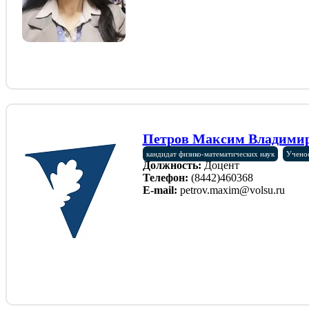
Петров Максим Владими
кандидат физико-математических наук
Ученое
Должность:
Доцент
Телефон:
(8442)460368
E-mail:
petrov.maxim@volsu.ru