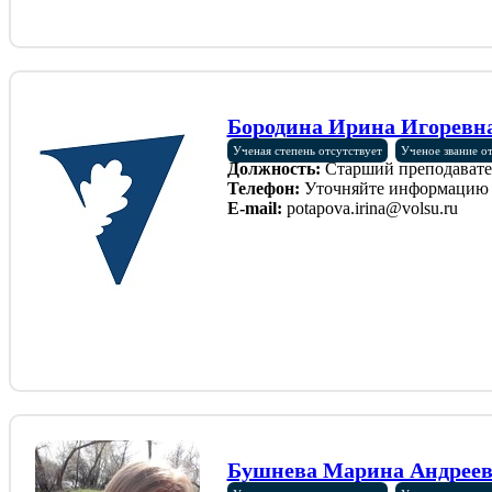
Бородина Ирина Игоревн
Ученая степень отсутствует
Ученое звание о
Должность:
Старший преподавате
Телефон:
Уточняйте информацию 
E-mail:
potapova.irina@volsu.ru
Бушнева Марина Андрее