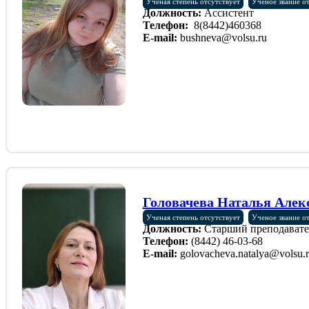
Ученая степень отсутствует
Ученое звание о
Должность:
Ассистент
Телефон:
8(8442)460368
E-mail:
bushneva@volsu.ru
Головачева Наталья Алек
Ученая степень отсутствует
Ученое звание о
Должность:
Старший преподавате
Телефон:
(8442) 46-03-68
E-mail:
golovacheva.natalya@volsu.