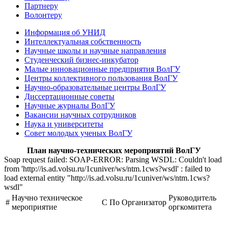
Партнеру
Волонтеру
Информация об УНИД
Интеллектуальная собственность
Научные школы и научные направления
Студенческий бизнес-инкубатор
Малые инновационные предприятия ВолГУ
Центры коллективного пользования ВолГУ
Научно-образовательные центры ВолГУ
Диссертационные советы
Научные журналы ВолГУ
Вакансии научных сотрудников
Наука и университеты
Совет молодых ученых ВолГУ
План научно-технических мероприятий ВолГУ
Soap request failed: SOAP-ERROR: Parsing WSDL: Couldn't load
from 'http://is.ad.volsu.ru/1cuniver/ws/ntm.1cws?wsdl' : failed to
load external entity "http://is.ad.volsu.ru/1cuniver/ws/ntm.1cws?
wsdl"
Научно техническое
Руководитель
#
С
По
Организатор
мероприятие
оргкомитета