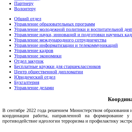
Партнеру
Волонтеру
Общий отдел
Управление образовательных программ
Управление молодежной политики и воспитательной дея
Управление науки, инноваций и подготовки научных кад
Управление международного сотрудничества
Управление информатизации и телекоммуникаций
Управление кадров
Управление экономики
Отдел закупок
Бесплатные кружки для старшеклассников
Центр общественной дипломатии
Юридический отдел
Бухгалтерия
Управление делами
Координа
В сентябре 2022 года решением Министерством образования 
координации работы, направленной на формирование у 
противодействие идеологии терроризма и профилактику экстр