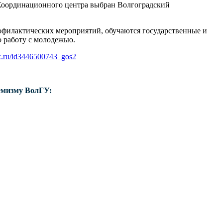
 Координационного центра выбран Волгоградский
филактических мероприятий, обучаются государственные и
 работу с молодежью.
ax.ru/id3446500743_gos2
емизму ВолГУ: