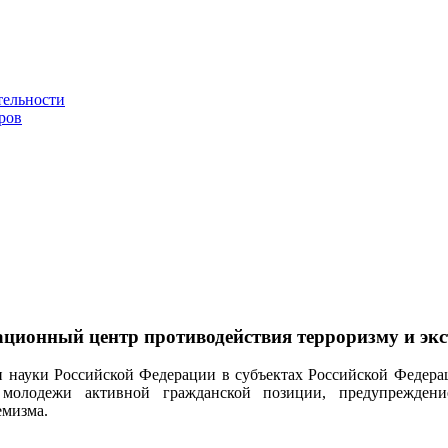
тельности
ров
ционный центр противодействия терроризму и эк
и науки Российской Федерации в субъектах Российской Федера
молодежи активной гражданской позиции, предупрежден
емизма.