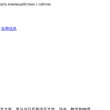
шить взаимодействие с сайтом.
实用信息
言文学，罗马与日耳曼语言文学，历史，数学和物理。