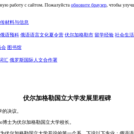
сную работу с сайтом. Пожалуйста
обновите браузер
, чтобы улуч
传材料与信息
俄语预科
俄语语言文化夏令营
伏尔加格勒市
留学经验
社会生活
员会
图书馆
词汇
俄罗斯国际人文合作署
伏尔加格勒国立大学发展里程碑
学的决议。
ulko博士为伏尔加格勒国立大学校长。
为伏尔加格勒国立大学开设的第一个系，下设以下专业：俄语语