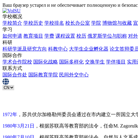
Ваш браузер устарел и не обеспечивает полноценную и безопа
学校概况
学校简介
学校历史
学校排名
校长办公室
学院
博物馆与收藏
宣
学习
如何申请
教育项目
学费
课程设置
校历
俄罗斯学位与职称
对外
科研
科研学派及研究方向
科教中心
大学生企业孵化器
论文答辩委
国际合作
学术合作院校
国际化战略
国际多样化
交换学生
学伴项目
实用
联系方式
国际合作处
国际教育学院
民间外交中心
1972年
，苏共伏尔加格勒州委员会通过在市内建立一所国立大
1980年3月21日
，根据苏联高等教育部的法令，任命M. Zagor
1980年7月10日
，根据苏联高等教育部的法令，自然与人文系成