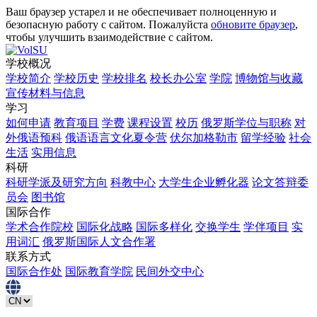
Ваш браузер устарел и не обеспечивает полноценную и
безопасную работу с сайтом. Пожалуйста
обновите браузер
,
чтобы улучшить взаимодействие с сайтом.
学校概况
学校简介
学校历史
学校排名
校长办公室
学院
博物馆与收藏
宣传材料与信息
学习
如何申请
教育项目
学费
课程设置
校历
俄罗斯学位与职称
对
外俄语预科
俄语语言文化夏令营
伏尔加格勒市
留学经验
社会
生活
实用信息
科研
科研学派及研究方向
科教中心
大学生企业孵化器
论文答辩委
员会
图书馆
国际合作
学术合作院校
国际化战略
国际多样化
交换学生
学伴项目
实
用词汇
俄罗斯国际人文合作署
联系方式
国际合作处
国际教育学院
民间外交中心