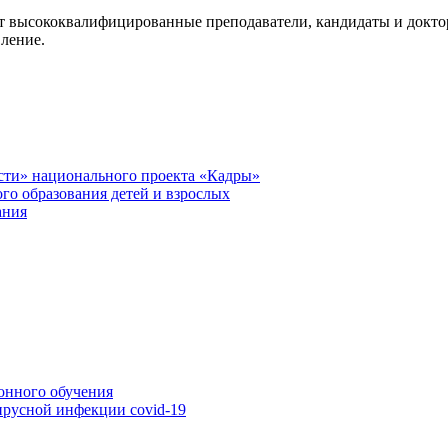
высококвалифицированные преподаватели, кандидаты и доктор
вление.
сти» национального проекта «Кадры»
го образования детей и взрослых
ания
онного обучения
ирусной инфекции covid-19