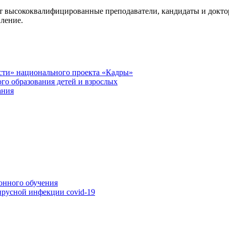
высококвалифицированные преподаватели, кандидаты и доктор
вление.
сти» национального проекта «Кадры»
го образования детей и взрослых
ания
онного обучения
ирусной инфекции covid-19