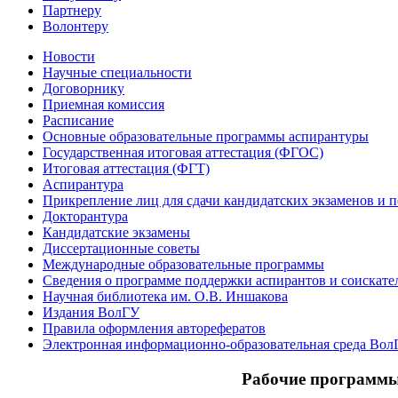
Партнеру
Волонтеру
Новости
Научные специальности
Договорнику
Приемная комиссия
Расписание
Основные образовательные программы аспирантуры
Государственная итоговая аттестация (ФГОС)
Итоговая аттестация (ФГТ)
Аспирантура
Прикрепление лиц для сдачи кандидатских экзаменов и 
Докторантура
Кандидатские экзамены
Диссертационные советы
Международные образовательные программы
Сведения о программе поддержки аспирантов и соискате
Научная библиотека им. О.В. Иншакова
Издания ВолГУ
Правила оформления авторефератов
Электронная информационно-образовательная среда Вол
Рабочие программы 