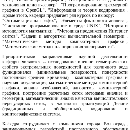
технология клиент-сервер", "Программирование трехмерной
графики в OpenGL", "Информация и теория кодирования".
Кроме этого, кафедра предлагает ряд курсов по выбору:
"Оптимизация на графах", "Элементы факторного анализа",
"Системное программирование в среде UNIX", "История и
методология математики", "Методика продвижения Интернет
сайтов", "Задачи и алгоритмы вычислительной геометрии",
"Математические методы компьютерной графики",
"Математические методы планирования эксперимента".
Приоритетными направлениями научной деятельности
кафедры являются -- исследование внешне геометрических
свойств экстремальных поверхностей для различного рода
функционалов (минимальные поверхности, поверхности
постоянной средней кривизны), компьютерная графика и
научная визуализация, математические методы компьютерной
графики, анализ изображений, алгоритмы компьютерной
графики, построение расчетных сеток методами анализа и
геометрии, математический анализ качества вычислительных
нерегулярных сеток, в частности триангуляций Делоне
(традиционных и обобщенных), кодирование и
криптографические системы.
Кафедра сотрудничает с компаниями города Волгограда,
занимающимися разработкой программного обеспечения