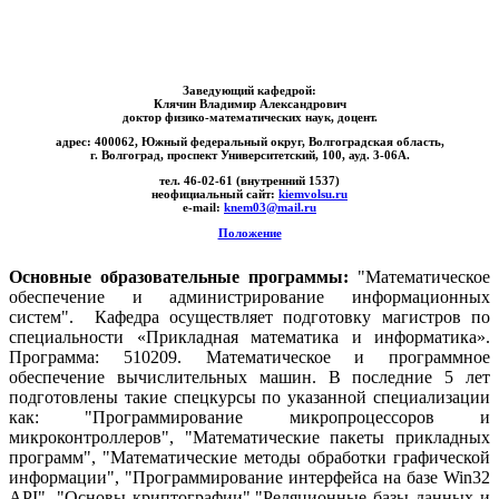
Заведующий кафедрой:
Клячин Владимир Александрович
доктор физико-математических наук, доцент.
адрес:
400062, Южный федеральный округ, Волгоградская область,
г. Волгоград, проспект Университетский, 100, ауд. 3-06А.
тел. 46-02-61 (внутренний 1537)
неофициальный сайт:
kiemvolsu.ru
e-mail:
knem03@mail.ru
Положение
Основные образовательные программы:
"Математическое
обеспечение и администрирование информационных
систем". Кафедра осуществляет подготовку магистров по
специальности «Прикладная математика и информатика».
Программа: 510209. Математическое и программное
обеспечение вычислительных машин. В последние 5 лет
подготовлены такие спецкурсы по указанной специализации
как: "Программирование микропроцессоров и
микроконтроллеров", "Математические пакеты прикладных
программ", "Математические методы обработки графической
информации", "Программирование интерфейса на базе Win32
API", "Основы криптографии","Реляционные базы данных и