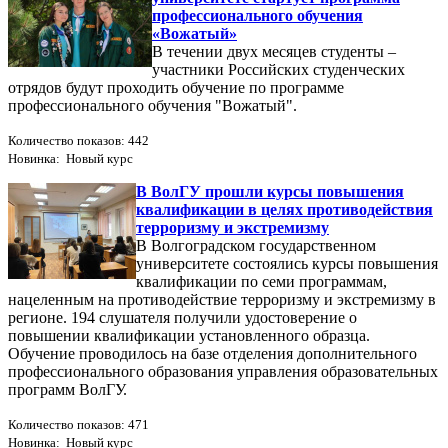
профессионального обучения
«Вожатый»
В течении двух месяцев студенты –
участники Российских студенческих
отрядов будут проходить обучение по программе
профессионального обучения "Вожатый".
Количество показов: 442
Новинка: Новый курс
В ВолГУ прошли курсы повышения
квалификации в целях противодействия
терроризму и экстремизму
В Волгоградском государственном
университете состоялись курсы повышения
квалификации по семи программам,
нацеленным на противодействие терроризму и экстремизму в
регионе. 194 слушателя получили удостоверение о
повышении квалификации установленного образца.
Обучение проводилось на базе отделения дополнительного
профессионального образования управления образовательных
программ ВолГУ.
Количество показов: 471
Новинка: Новый курс