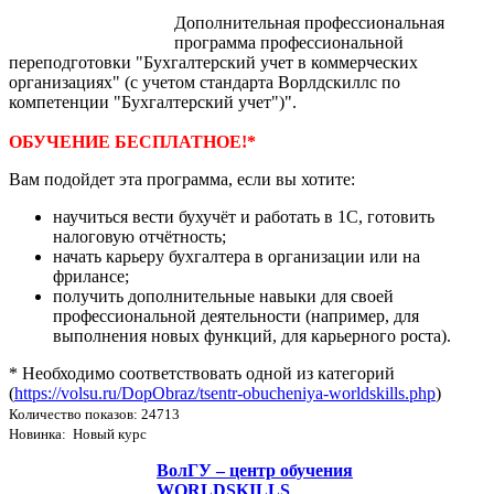
Дополнительная профессиональная
программа профессиональной
переподготовки "Бухгалтерский учет в коммерческих
организациях" (с учетом стандарта Ворлдскиллс по
компетенции "Бухгалтерский учет")".
ОБУЧЕНИЕ БЕСПЛАТНОЕ!*
Вам подойдет эта программа, если вы хотите:
научиться вести бухучёт и работать в 1С, готовить
налоговую отчётность;
начать карьеру бухгалтера в организации или на
фрилансе;
получить дополнительные навыки для своей
профессиональной деятельности (например, для
выполнения новых функций, для карьерного роста).
* Необходимо соответствовать одной из категорий
(
https://volsu.ru/DopObraz/tsentr-obucheniya-worldskills.php
)
Количество показов: 24713
Новинка: Новый курс
ВолГУ – центр обучения
WORLDSKILLS