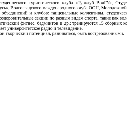
студенческого туристического клуба «Турклуб ВолГУ», Студ
усь», Волгоградского международного клуба ООН, Молодежной о
динений и клубов: танцевальные коллективы, студенчески
здоровительные секции по разным видам спорта, такие как волей
летический фитнес, бадминтон и др.; тренируются 15 сборных 
ает университетское радио и телевидение.
ой творческий потенциал, развиваться, быть востребованными.