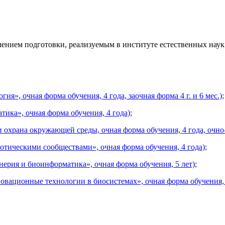
ением подготовки, реализуемым в институте естественных наук
я», очная форма обучения, 4 года, заочная форма 4 г. и 6 мес.);
ика», очная форма обучения, 4 года);
охрана окружающей среды, очная форма обучения, 4 года, очно-за
отическими сообществами», очная форма обучения, 4 года);
рия и биоинформатика», очная форма обучения, 5 лет);
овационные технологии в биосистемах», очная форма обучения, 