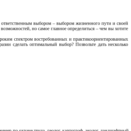
ответственным выбором – выбором жизненного пути и своей
возможностей, но самое главное определиться – чем вы хотите
роким спектром востребованных и практикоориентированных
разии сделать оптимальный выбор? Позвольте дать несколько
енер по охране труда, геолог, картограф, эколог, ландшафтный