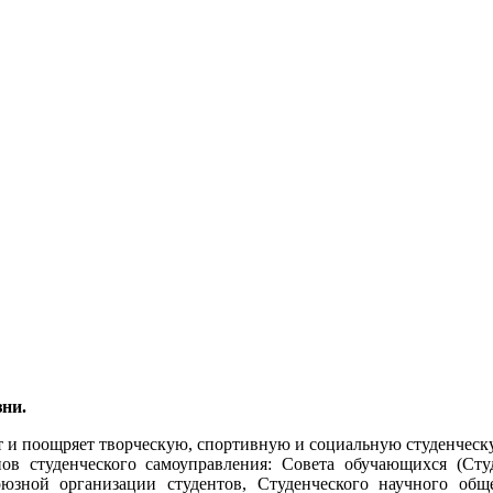
ни.
и поощряет творческую, спортивную и социальную студенческ
туденческого самоуправления: Совета обучающихся (Студе
зной организации студентов, Студенческого научного обще