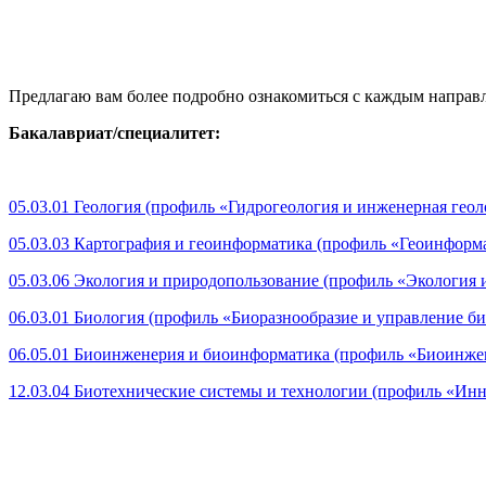
Предлагаю вам более подробно ознакомиться с каждым направл
Бакалавриат/специалитет:
05.03.01 Геология (профиль «Гидрогеология и инженерная геологи
05.03.03 Картография и геоинформатика (профиль «Геоинформат
05.03.06 Экология и природопользование (профиль «Экология и 
06.03.01 Биология (профиль «Биоразнообразие и управление би
06.05.01 Биоинженерия и биоинформатика (профиль «Биоинжене
12.03.04 Биотехнические системы и технологии (профиль «Инн