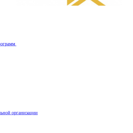
рограмм
льной организации