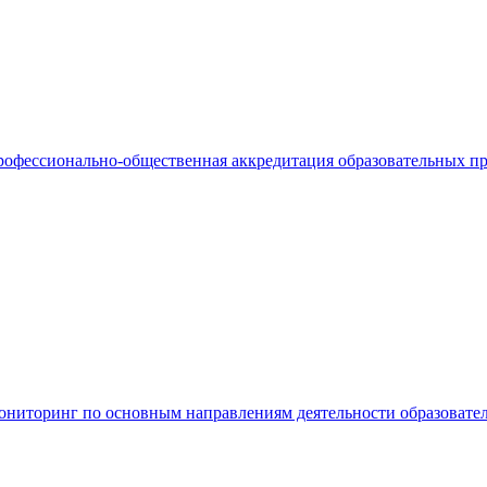
офессионально-общественная аккредитация образовательных п
ниторинг по основным направлениям деятельности образовате