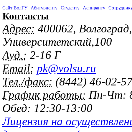
Сайт ВолГУ
|
Абитуриенту
|
Студенту
|
Аспиранту
|
Сотрудник
Контакты
Адрес:
400062, Волгоград
Университетский,100
Ауд.:
2-16 Г
Email:
pk@volsu.ru
Тел./факс:
(8442) 46-02-5
График работы:
Пн-Чт: 8
Обед: 12:30-13:00
Лицензия на осуществлен