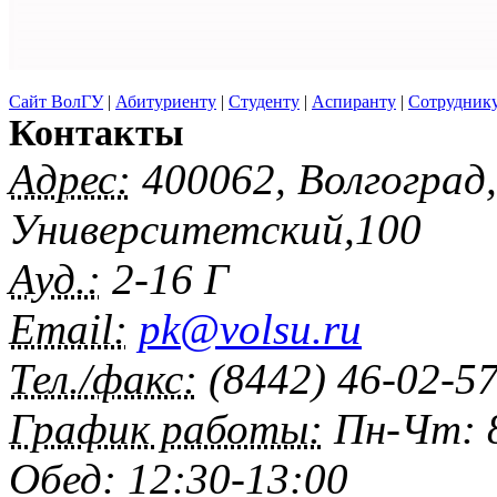
Сайт ВолГУ
|
Абитуриенту
|
Студенту
|
Аспиранту
|
Сотрудник
Контакты
Адрес:
400062, Волгоград
Университетский,100
Ауд.:
2-16 Г
Email:
pk@volsu.ru
Тел./факс:
(8442) 46-02-5
График работы:
Пн-Чт: 8
Обед: 12:30-13:00