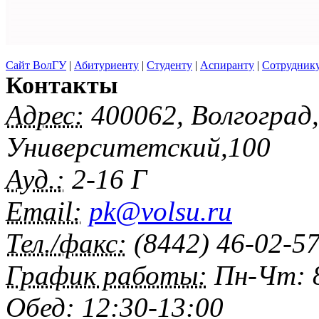
Сайт ВолГУ
|
Абитуриенту
|
Студенту
|
Аспиранту
|
Сотрудник
Контакты
Адрес:
400062, Волгоград
Университетский,100
Ауд.:
2-16 Г
Email:
pk@volsu.ru
Тел./факс:
(8442) 46-02-5
График работы:
Пн-Чт: 8
Обед: 12:30-13:00