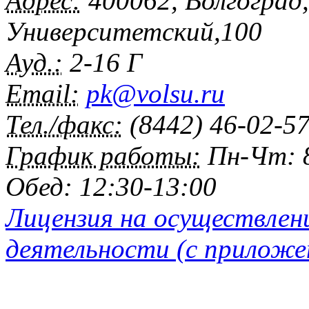
Адрес:
400062, Волгоград
Университетский,100
Ауд.:
2-16 Г
Email:
pk@volsu.ru
Тел./факс:
(8442) 46-02-5
График работы:
Пн-Чт: 8
Обед: 12:30-13:00
Лицензия на осуществлен
деятельности (с приложе