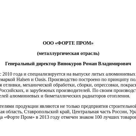
ООО «ФОРТЕ ПРОМ»
(металлургическая отрасль)
Генеральный директор Винокуров Роман Владимирович
 2010 года и специализируется на выпуске литых алюминиевых 
маркой Halsen и Oasis. Производство построено по принципу по
я отливки, механической обработки, сборки, опрессовки, покра
оссийских, и зарубежных производителей. По своим производ
елей алюминиевых и биметаллических радиаторов отопления.
елями продукции являются не только предприятия строительной 
ая область, Ставропольский край, Центральная часть России, У
а «Форте Пром» в 2013 году отмечен знаком 100 лучших товаро